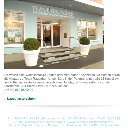
Sie wollen eine Wohnimmobilie kaufen oder verkaufen? Spazieren Sie einfach durch
die Altstadt zu Team Rauscher! Unser Büro in der Petersbrunnstraße 15 liegt direkt
am Fuße des Festungsbergs im schönen Nonntal, nicht weit entfernt von der
Pfarrkirche St. Erhard. Oder Sie rufen uns an:
+43 (0) 662 88 02 04
Lageplan anzeigen
© by TEAM RAUSCHER . Petersbrunnstraße 15 . A-5020 Salzburg . T
+43 (0) 662 88
02 04
. E
immobilien@team-rauscher.at
.
www.facebook.com/teamrauscher
Deutsch
.
English
.
Sitemap
.
Datenschutz
.
Impressum
.
Cookie Einstellungen
. Alle