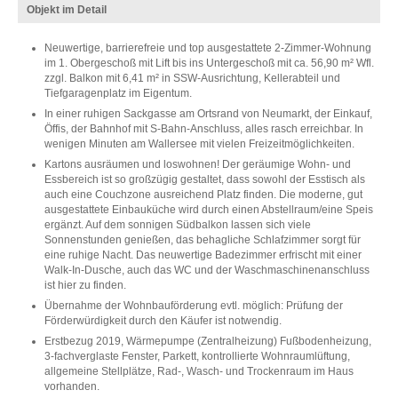
Objekt im Detail
Neuwertige, barrierefreie und top ausgestattete 2-Zimmer-Wohnung
im 1. Obergeschoß mit Lift bis ins Untergeschoß mit ca. 56,90 m² Wfl.
zzgl. Balkon mit 6,41 m² in SSW-Ausrichtung, Kellerabteil und
Tiefgaragenplatz im Eigentum.
In einer ruhigen Sackgasse am Ortsrand von Neumarkt, der Einkauf,
Öffis, der Bahnhof mit S-Bahn-Anschluss, alles rasch erreichbar. In
wenigen Minuten am Wallersee mit vielen Freizeitmöglichkeiten.
Kartons ausräumen und loswohnen! Der geräumige Wohn- und
Essbereich ist so großzügig gestaltet, dass sowohl der Esstisch als
auch eine Couchzone ausreichend Platz finden. Die moderne, gut
ausgestattete Einbauküche wird durch einen Abstellraum/eine Speis
ergänzt. Auf dem sonnigen Südbalkon lassen sich viele
Sonnenstunden genießen, das behagliche Schlafzimmer sorgt für
eine ruhige Nacht. Das neuwertige Badezimmer erfrischt mit einer
Walk-In-Dusche, auch das WC und der Waschmaschinenanschluss
ist hier zu finden.
Übernahme der Wohnbauförderung evtl. möglich: Prüfung der
Förderwürdigkeit durch den Käufer ist notwendig.
Erstbezug 2019, Wärmepumpe (Zentralheizung) Fußbodenheizung,
3-fachverglaste Fenster, Parkett, kontrollierte Wohnraumlüftung,
allgemeine Stellplätze, Rad-, Wasch- und Trockenraum im Haus
vorhanden.