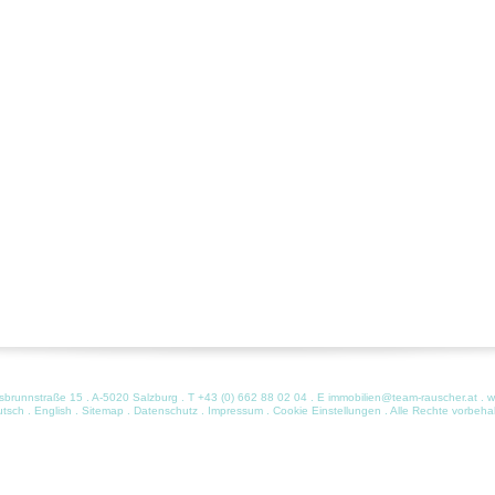
runnstraße 15 . A-5020 Salzburg . T
+43 (0) 662 88 02 04
. E
immobilien@team-rauscher.at
.
w
utsch
.
English
.
Sitemap
.
Datenschutz
.
Impressum
.
Cookie Einstellungen
. Alle Rechte vorbeha