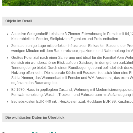
Objekt im Detail
Attraktive Gelegenheit! Leistbare 3-Zimmer-Eckwohnung in Parsch mit 84,12 
Kellerabteil mit Fenster, Stellplatz im Eigentum und Preis enthalten.
Zentrale, ruhige Lage mit perfekter Infrastruktur, Einkaufen, Bus und der Pr
wenigen Minuten mit dem Rad erreichbar, spazieren und Naherholung im V
Großes Potenzial nach einer Sanierung und ideal für die Familie! Vom Woh
der sich ein wunderschöner Blick auf den Gaisberg, in den grünen parkähnli
Tennengebirge bietet. Durch einen Rundbogen getrennt befindet sich derzei
Nutzung offen steht. Die separate Küche mit Essecke freut sich über eine 
Schlafzimmer, das Wannenbad mit Fenster und WM-Anschluss, das extra WC
ergänzen das Raumangebot.
BJ 1970, Haus in gepflegtem Zustand, Wohnung mit Modernisierungspotenzi
Fernwärmeheizung. Wasch-, Trocken- und Fahrradraum mit Außenzugang 
Betriebskosten EUR 440 inkl. Heizkosten zzgl. Rücklage EUR 99. Kurzfrist
Die wichtigsten Daten im Überblick