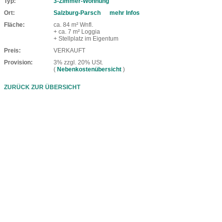
Typ
3-Zimmer-Wohnung
Ort
Salzburg-Parsch
mehr Infos
Fläche
ca. 84 m² Wnfl.
+ ca. 7 m² Loggia
+ Stellplatz im Eigentum
Preis
VERKAUFT
Provision
3% zzgl. 20% USt.
(
Nebenkostenübersicht
)
ZURÜCK ZUR ÜBERSICHT