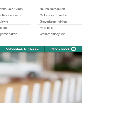
ienhäuser / Villen
Neubauimmobilien
 / Reihenhäuser
Geförderte Immobilien
bjekte
Gewerbeimmobilien
tücke
Mietobjekte
egenschaften
Wohnrechtobjekte
AKTUELLES & PRESSE
INFO-VIDEOS
g