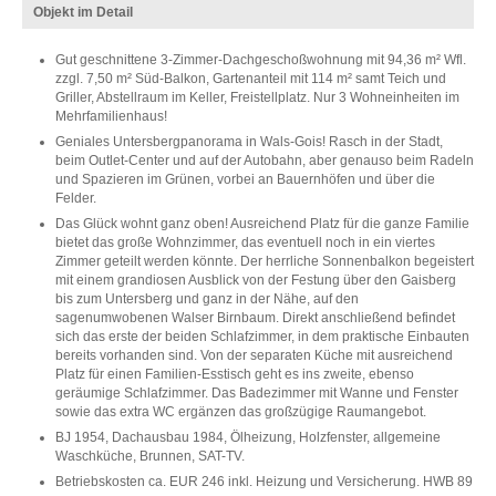
Objekt im Detail
Gut geschnittene 3-Zimmer-Dachgeschoßwohnung mit 94,36 m² Wfl.
zzgl. 7,50 m² Süd-Balkon, Gartenanteil mit 114 m² samt Teich und
Griller, Abstellraum im Keller, Freistellplatz. Nur 3 Wohneinheiten im
Mehrfamilienhaus!
Geniales Untersbergpanorama in Wals-Gois! Rasch in der Stadt,
beim Outlet-Center und auf der Autobahn, aber genauso beim Radeln
und Spazieren im Grünen, vorbei an Bauernhöfen und über die
Felder.
Das Glück wohnt ganz oben! Ausreichend Platz für die ganze Familie
bietet das große Wohnzimmer, das eventuell noch in ein viertes
Zimmer geteilt werden könnte. Der herrliche Sonnenbalkon begeistert
mit einem grandiosen Ausblick von der Festung über den Gaisberg
bis zum Untersberg und ganz in der Nähe, auf den
sagenumwobenen Walser Birnbaum. Direkt anschließend befindet
sich das erste der beiden Schlafzimmer, in dem praktische Einbauten
bereits vorhanden sind. Von der separaten Küche mit ausreichend
Platz für einen Familien-Esstisch geht es ins zweite, ebenso
geräumige Schlafzimmer. Das Badezimmer mit Wanne und Fenster
sowie das extra WC ergänzen das großzügige Raumangebot.
BJ 1954, Dachausbau 1984, Ölheizung, Holzfenster, allgemeine
Waschküche, Brunnen, SAT-TV.
Betriebskosten ca. EUR 246 inkl. Heizung und Versicherung. HWB 89