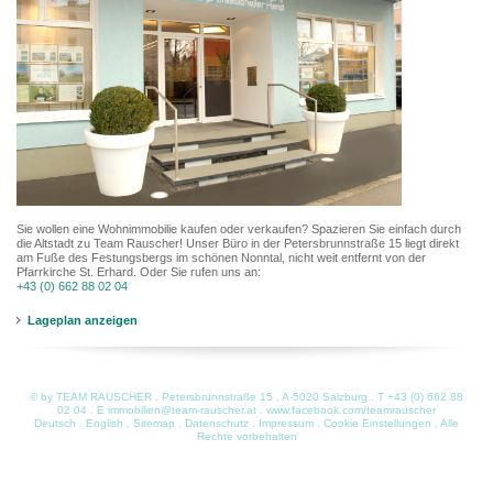
Sie wollen eine Wohnimmobilie kaufen oder verkaufen? Spazieren Sie einfach durch
die Altstadt zu Team Rauscher! Unser Büro in der Petersbrunnstraße 15 liegt direkt
am Fuße des Festungsbergs im schönen Nonntal, nicht weit entfernt von der
Pfarrkirche St. Erhard. Oder Sie rufen uns an:
+43 (0) 662 88 02 04
Lageplan anzeigen
© by TEAM RAUSCHER . Petersbrunnstraße 15 . A-5020 Salzburg . T
+43 (0) 662 88
02 04
. E
immobilien@team-rauscher.at
.
www.facebook.com/teamrauscher
Deutsch
.
English
.
Sitemap
.
Datenschutz
.
Impressum
.
Cookie Einstellungen
. Alle
Rechte vorbehalten