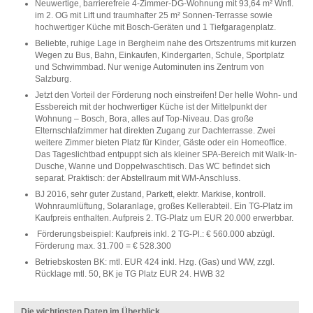
Neuwertige, barrierefreie 4-Zimmer-DG-Wohnung mit 93,64 m² Wnfl.
im 2. OG mit Lift und traumhafter 25 m² Sonnen-Terrasse sowie
hochwertiger Küche mit Bosch-Geräten und 1 Tiefgaragenplatz.
Beliebte, ruhige Lage in Bergheim nahe des Ortszentrums mit kurzen
Wegen zu Bus, Bahn, Einkaufen, Kindergarten, Schule, Sportplatz
und Schwimmbad. Nur wenige Autominuten ins Zentrum von
Salzburg.
Jetzt den Vorteil der Förderung noch einstreifen! Der helle Wohn- und
Essbereich mit der hochwertiger Küche ist der Mittelpunkt der
Wohnung – Bosch, Bora, alles auf Top-Niveau. Das große
Elternschlafzimmer hat direkten Zugang zur Dachterrasse. Zwei
weitere Zimmer bieten Platz für Kinder, Gäste oder ein Homeoffice.
Das Tageslichtbad entpuppt sich als kleiner SPA-Bereich mit Walk-In-
Dusche, Wanne und Doppelwaschtisch. Das WC befindet sich
separat. Praktisch: der Abstellraum mit WM-Anschluss.
BJ 2016, sehr guter Zustand, Parkett, elektr. Markise, kontroll.
Wohnraumlüftung, Solaranlage, großes Kellerabteil. Ein TG-Platz im
Kaufpreis enthalten. Aufpreis 2. TG-Platz um EUR 20.000 erwerbbar.
Förderungsbeispiel: Kaufpreis inkl. 2 TG-Pl.: € 560.000 abzügl.
Förderung max. 31.700 = € 528.300
Betriebskosten BK: mtl. EUR 424 inkl. Hzg. (Gas) und WW, zzgl.
Rücklage mtl. 50, BK je TG Platz EUR 24. HWB 32
Die wichtigsten Daten im Überblick