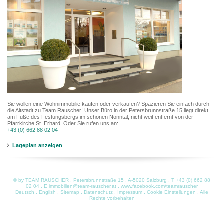
Sie wollen eine Wohnimmobilie kaufen oder verkaufen? Spazieren Sie einfach durch
die Altstadt zu Team Rauscher! Unser Büro in der Petersbrunnstraße 15 liegt direkt
am Fuße des Festungsbergs im schönen Nonntal, nicht weit entfernt von der
Pfarrkirche St. Erhard. Oder Sie rufen uns an:
+43 (0) 662 88 02 04
Lageplan anzeigen
© by TEAM RAUSCHER . Petersbrunnstraße 15 . A-5020 Salzburg . T
+43 (0) 662 88
02 04
. E
immobilien@team-rauscher.at
.
www.facebook.com/teamrauscher
Deutsch
.
English
.
Sitemap
.
Datenschutz
.
Impressum
.
Cookie Einstellungen
. Alle
Rechte vorbehalten