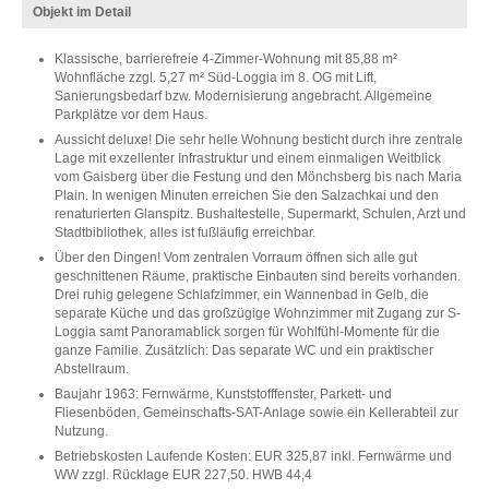
Objekt im Detail
Klassische, barrierefreie 4-Zimmer-Wohnung mit 85,88 m²
Wohnfläche zzgl. 5,27 m² Süd-Loggia im 8. OG mit Lift,
Sanierungsbedarf bzw. Modernisierung angebracht. Allgemeine
Parkplätze vor dem Haus.
Aussicht deluxe! Die sehr helle Wohnung besticht durch ihre zentrale
Lage mit exzellenter Infrastruktur und einem einmaligen Weitblick
vom Gaisberg über die Festung und den Mönchsberg bis nach Maria
Plain. In wenigen Minuten erreichen Sie den Salzachkai und den
renaturierten Glanspitz. Bushaltestelle, Supermarkt, Schulen, Arzt und
Stadtbibliothek, alles ist fußläufig erreichbar.
Über den Dingen! Vom zentralen Vorraum öffnen sich alle gut
geschnittenen Räume, praktische Einbauten sind bereits vorhanden.
Drei ruhig gelegene Schlafzimmer, ein Wannenbad in Gelb, die
separate Küche und das großzügige Wohnzimmer mit Zugang zur S-
Loggia samt Panoramablick sorgen für Wohlfühl-Momente für die
ganze Familie. Zusätzlich: Das separate WC und ein praktischer
Abstellraum.
Baujahr 1963: Fernwärme, Kunststofffenster, Parkett- und
Fliesenböden, Gemeinschafts-SAT-Anlage sowie ein Kellerabteil zur
Nutzung.
Betriebskosten Laufende Kosten: EUR 325,87 inkl. Fernwärme und
WW zzgl. Rücklage EUR 227,50. HWB 44,4