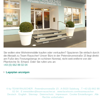
Sie wollen eine Wohnimmobilie kaufen oder verkaufen? Spazieren Sie einfach durch
die Altstadt zu Team Rauscher! Unser Büro in der Petersbrunnstraße 15 liegt direkt
am Fuße des Festungsbergs im schönen Nonntal, nicht weit entfernt von der
Pfarrkirche St. Erhard. Oder Sie rufen uns an:
+43 (0) 662 88 02 04
Lageplan anzeigen
© by TEAM RAUSCHER . Petersbrunnstraße 15 . A-5020 Salzburg . T
+43 (0) 662 88
02 04
. E
immobilien@team-rauscher.at
.
www.facebook.com/teamrauscher
Deutsch
.
English
.
Sitemap
.
Datenschutz
.
Impressum
.
Cookie Einstellungen
. Alle
Rechte vorbehalten