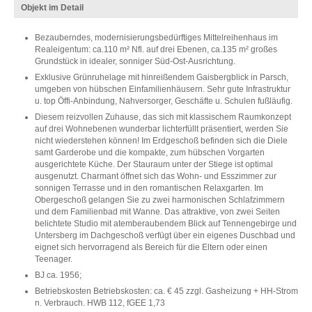
Objekt im Detail
Bezauberndes, modernisierungsbedürftiges Mittelreihenhaus im
Realeigentum: ca.110 m² Nfl. auf drei Ebenen, ca.135 m² großes
Grundstück in idealer, sonniger Süd-Ost-Ausrichtung.
Exklusive Grünruhelage mit hinreißendem Gaisbergblick in Parsch,
umgeben von hübschen Einfamilienhäusern. Sehr gute Infrastruktur
u. top Öffi-Anbindung, Nahversorger, Geschäfte u. Schulen fußläufig.
Diesem reizvollen Zuhause, das sich mit klassischem Raumkonzept
auf drei Wohnebenen wunderbar lichterfüllt präsentiert, werden Sie
nicht wiederstehen können! Im Erdgeschoß befinden sich die Diele
samt Garderobe und die kompakte, zum hübschen Vorgarten
ausgerichtete Küche. Der Stauraum unter der Stiege ist optimal
ausgenutzt. Charmant öffnet sich das Wohn- und Esszimmer zur
sonnigen Terrasse und in den romantischen Relaxgarten. Im
Obergeschoß gelangen Sie zu zwei harmonischen Schlafzimmern
und dem Familienbad mit Wanne. Das attraktive, von zwei Seiten
belichtete Studio mit atemberaubendem Blick auf Tennengebirge und
Untersberg im Dachgeschoß verfügt über ein eigenes Duschbad und
eignet sich hervorragend als Bereich für die Eltern oder einen
Teenager.
BJ ca. 1956;
Betriebskosten Betriebskosten: ca. € 45 zzgl. Gasheizung + HH-Strom
n. Verbrauch. HWB 112, fGEE 1,73