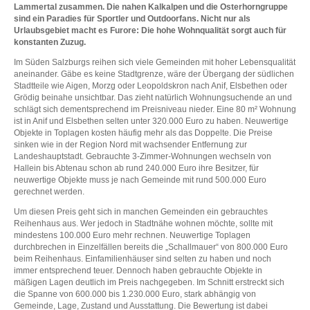
Lammertal zusammen. Die nahen Kalkalpen und die Osterhorngruppe
sind ein Paradies für Sportler und Outdoorfans. Nicht nur als
Urlaubsgebiet macht es Furore: Die hohe Wohnqualität sorgt auch für
konstanten Zuzug.
Im Süden Salzburgs reihen sich viele Gemeinden mit hoher Lebensqualität
aneinander. Gäbe es keine Stadtgrenze, wäre der Übergang der südlichen
Stadtteile wie Aigen, Morzg oder Leopoldskron nach Anif, Elsbethen oder
Grödig beinahe unsichtbar. Das zieht natürlich Wohnungsuchende an und
schlägt sich dementsprechend im Preisniveau nieder. Eine 80 m² Wohnung
ist in Anif und Elsbethen selten unter 320.000 Euro zu haben. Neuwertige
Objekte in Toplagen kosten häufig mehr als das Doppelte. Die Preise
sinken wie in der Region Nord mit wachsender Entfernung zur
Landeshauptstadt. Gebrauchte 3-Zimmer-Wohnungen wechseln von
Hallein bis Abtenau schon ab rund 240.000 Euro ihre Besitzer, für
neuwertige Objekte muss je nach Gemeinde mit rund 500.000 Euro
gerechnet werden.
Um diesen Preis geht sich in manchen Gemeinden ein gebrauchtes
Reihenhaus aus. Wer jedoch in Stadtnähe wohnen möchte, sollte mit
mindestens 100.000 Euro mehr rechnen. Neuwertige Toplagen
durchbrechen in Einzelfällen bereits die „Schallmauer“ von 800.000 Euro
beim Reihenhaus. Einfamilienhäuser sind selten zu haben und noch
immer entsprechend teuer. Dennoch haben gebrauchte Objekte in
mäßigen Lagen deutlich im Preis nachgegeben. Im Schnitt erstreckt sich
die Spanne von 600.000 bis 1.230.000 Euro, stark abhängig von
Gemeinde, Lage, Zustand und Ausstattung. Die Bewertung ist dabei