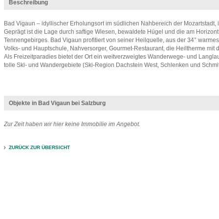
Beschreibung
Bad Vigaun – idyllischer Erholungsort im südlichen Nahbereich der Mozartstadt, 
Geprägt ist die Lage durch saftige Wiesen, bewaldete Hügel und die am Horizont
Tennengebirges. Bad Vigaun profitiert von seiner Heilquelle, aus der 34° warmes 
Volks- und Hauptschule, Nahversorger, Gourmet-Restaurant, die Heiltherme mit
Als Freizeitparadies bietet der Ort ein weitverzweigtes Wanderwege- und Langlau
tolle Ski- und Wandergebiete (Ski-Region Dachstein West, Schlenken und Schmit
Objekte in Bad Vigaun bei Salzburg
Zur Zeit haben wir hier keine Immobilie im Angebot.
ZURÜCK ZUR ÜBERSICHT