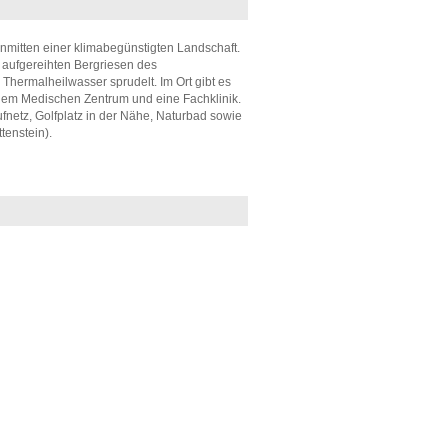
inmitten einer klimabegünstigten Landschaft.
 aufgereihten Bergriesen des
Thermalheilwasser sprudelt. Im Ort gibt es
 dem Medischen Zentrum und eine Fachklinik.
fnetz, Golfplatz in der Nähe, Naturbad sowie
tenstein).