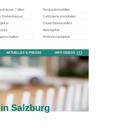
ienhäuser / Villen
Neubauimmobilien
 / Reihenhäuser
Geförderte Immobilien
bjekte
Gewerbeimmobilien
tücke
Mietobjekte
egenschaften
Wohnrechtobjekte
AKTUELLES & PRESSE
INFO-VIDEOS
in Salzburg