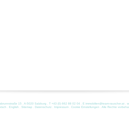
runnstraße 15 . A-5020 Salzburg . T
+43 (0) 662 88 02 04
. E
immobilien@team-rauscher.at
.
w
utsch
.
English
.
Sitemap
.
Datenschutz
.
Impressum
.
Cookie Einstellungen
. Alle Rechte vorbeha