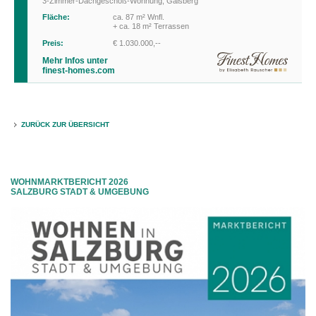
3-Zimmer-Dachgeschoß-Wohnung
,
Gaisberg
Fläche:
ca. 87 m² Wnfl.
+ ca. 18 m² Terrassen
Preis:
€ 1.030.000,--
Mehr Infos unter
finest-homes.com
ZURÜCK ZUR ÜBERSICHT
WOHNMARKTBERICHT 2026
SALZBURG STADT & UMGEBUNG