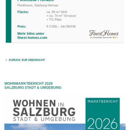
Penthouse
,
Salzburg-Hernau
Fläche:
ca. 99 m² Wnfl.
+ ca. 74 m² Terrasse
+ TG-Platz
Preis:
€ 3.500,-- inkl BK/HK
Mehr Infos unter
finest-homes.com
ZURÜCK ZUR ÜBERSICHT
WOHNMARKTBERICHT 2026
SALZBURG STADT & UMGEBUNG