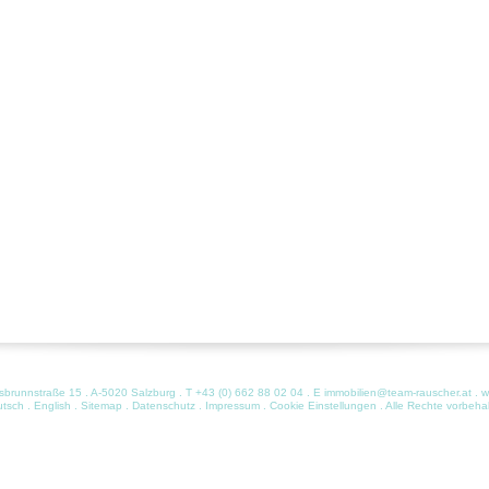
runnstraße 15 . A-5020 Salzburg . T
+43 (0) 662 88 02 04
. E
immobilien@team-rauscher.at
.
w
utsch
.
English
.
Sitemap
.
Datenschutz
.
Impressum
.
Cookie Einstellungen
. Alle Rechte vorbeha