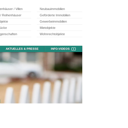
ienhäuser / Villen
Neubauimmobilien
 / Reihenhäuser
Geförderte Immobilien
bjekte
Gewerbeimmobilien
tücke
Mietobjekte
egenschaften
Wohnrechtobjekte
AKTUELLES & PRESSE
INFO-VIDEOS
n