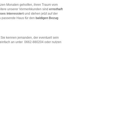
etzen Monaten geholfen, ihren Traum vom
eitere unserer Vormerkkunden sind
ernsthaft
ses interessiert
und stehen jetzt auf der
das passende Haus für den
baldigen Bezug
r Sie kennen jemanden, der eventuell sein
einfach an unter
0662-880204 oder nutzen