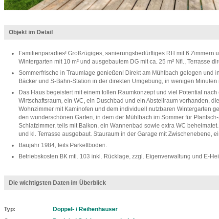
Objekt im Detail
Familienparadies! Großzügiges, sanierungsbedürftiges RH mit 6 Zimmern un
Wintergarten mit 10 m² und ausgebautem DG mit ca. 25 m² Nfl., Terrasse di
Sommerfrische in Traumlage genießen! Direkt am Mühlbach gelegen und in 
Bäcker und S-Bahn-Station in der direkten Umgebung, in wenigen Minuten 
Das Haus begeistert mit einem tollen Raumkonzept und viel Potential nach
Wirtschaftsraum, ein WC, ein Duschbad und ein Abstellraum vorhanden, d
Wohnzimmer mit Kaminofen und dem individuell nutzbaren Wintergarten geht 
den wunderschönen Garten, in dem der Mühlbach im Sommer für Plantsch-S
Schlafzimmer, teils mit Balkon, ein Wannenbad sowie extra WC beheimatet
und kl. Terrasse ausgebaut. Stauraum in der Garage mit Zwischenebene, ei
Baujahr 1984, teils Parkettboden.
Betriebskosten BK mtl. 103 inkl. Rücklage, zzgl. Eigenverwaltung und E-Hei
Die wichtigsten Daten im Überblick
Typ
Doppel- / Reihenhäuser