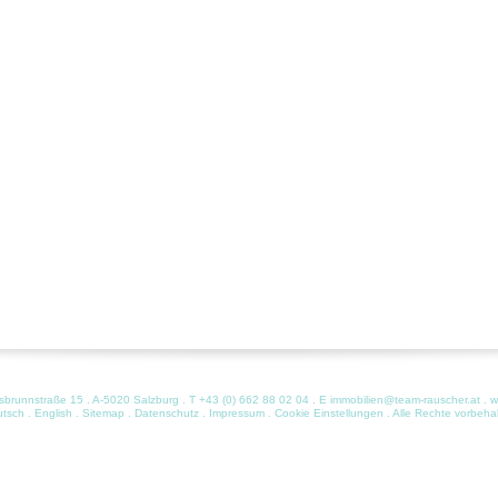
runnstraße 15 . A-5020 Salzburg . T
+43 (0) 662 88 02 04
. E
immobilien@team-rauscher.at
.
w
utsch
.
English
.
Sitemap
.
Datenschutz
.
Impressum
.
Cookie Einstellungen
. Alle Rechte vorbeha