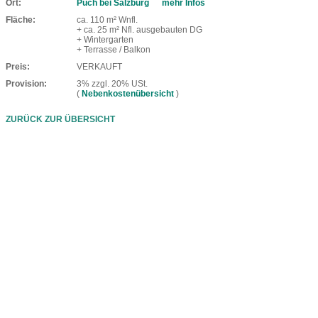
Ort
Puch bei Salzburg
mehr Infos
Fläche
ca. 110 m² Wnfl.
+ ca. 25 m² Nfl. ausgebauten DG
+ Wintergarten
+ Terrasse / Balkon
Preis
VERKAUFT
Provision
3% zzgl. 20% USt.
(
Nebenkostenübersicht
)
ZURÜCK ZUR ÜBERSICHT