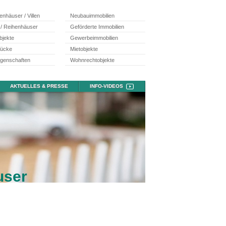
ienhäuser / Villen
Neubauimmobilien
 / Reihenhäuser
Geförderte Immobilien
bjekte
Gewerbeimmobilien
tücke
Mietobjekte
egenschaften
Wohnrechtobjekte
AKTUELLES & PRESSE
INFO-VIDEOS
user