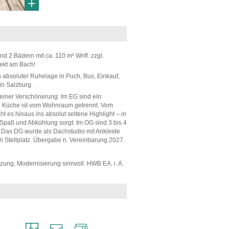
d 2 Bädern mit ca. 110 m² Wnfl. zzgl.
rekt am Bach!
absoluter Ruhelage in Puch, Bus, Einkauf,
in Salzburg.
 einer Verschönerung: Im EG sind ein
ie Küche ist vom Wohnraum getrennt. Vom
es hinaus ins absolut seltene Highlight – in
paß und Abkühlung sorgt. Im OG sind 3 bis 4
. Das DG wurde als Dachstudio mit Ankleide
n Stellplatz. Übergabe n. Vereinbarung 2027.
zung, Modernisierung sinnvoll. HWB EA. i. A.